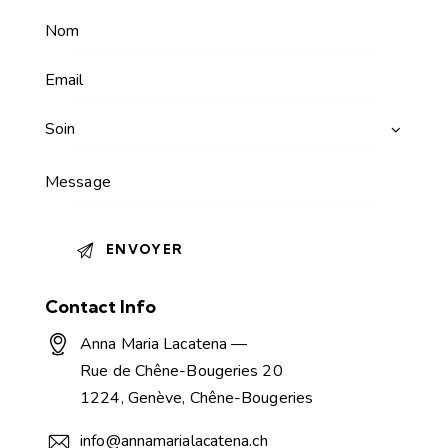
A
Contact Info
l
t
Anna Maria Lacatena —
e
Rue de Chêne-Bougeries 20
r
1224, Genève, Chêne-Bougeries
n
a
info@annamarialacatena.ch