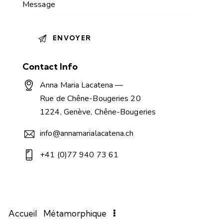
A
Contact Info
l
t
Anna Maria Lacatena —
e
Rue de Chêne-Bougeries 20
r
1224, Genève, Chêne-Bougeries
n
a
info@annamarialacatena.ch
t
i
+41 (0)77 940 73 61
v
e
:
Accueil
Métamorphique