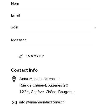
A
Contact Info
l
t
Anna Maria Lacatena —
e
Rue de Chêne-Bougeries 20
r
1224, Genève, Chêne-Bougeries
n
a
info@annamarialacatena.ch
t